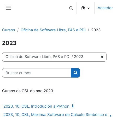
Ir ao contido principal
Acceder
Alternar a entrada de busc
Panel lateral
Cursos
Oficina de Software Libre, PAS e PDI
2023
2023
Categorías de cursos
Buscar cursos
Buscar cursos
Cursos da OSL do ano 2023
2023, 10, OSL, Introdución a Python
2023, 10, OSL, Maxima: Software de Cálculo Simbólico e