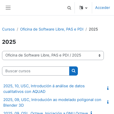
Ir ao contido principal
Acceder
Alternar a entrada de busc
Panel lateral
Cursos
Oficina de Software Libre, PAS e PDI
2025
2025
Categorías de cursos
Buscar cursos
Buscar cursos
2025, 10, USC, Introdución á análise de datos
cualitativos con AQUAD
2025, 09, USC, Introdución ao modelado poligonal con
Blender 3D
2025, 09, OSL, Octave, Iniciación a GNU Octave